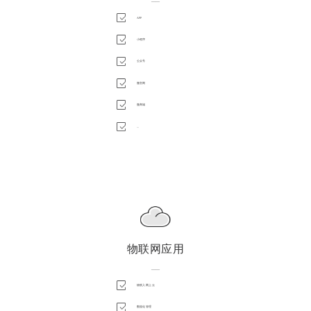
——
APP
小程序
公众号
微官网
微商城
...
物联网应用
——
物联入网上云
数据化管理