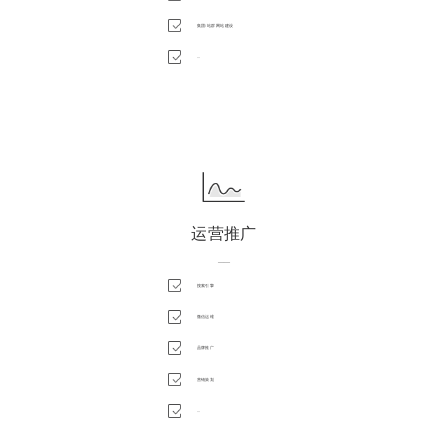
集团/站群网站建设
...
运营推广
——
搜索引擎
微信运维
品牌推广
营销策划
...